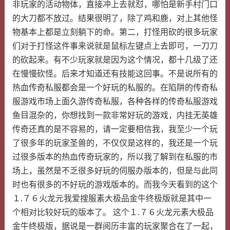
非玩家的活动物体，直接冲上去就怼，哪怕是新手村门口
的大刀都不放过。结果很明了，除了鸡和鹿，对上其他怪
物基本上都是立刻躺下的命。第二，打怪用砍的很多玩家
们对于打怪这件事来说就是鼠标左键点上去即可，一刀刀
的砍起来。有不少玩家就是因为这个情况，都十几级了还
在慢慢砍怪。后来才知道还有技能这回事。不是说所有的
热血传奇私服都会是一个好玩的私服的。在陷阱的传奇私
服游戏市场上面久游传奇私服，各种各样的传奇私服游戏
鱼目混杂的，你想找到一款非常好玩的游戏，内挂无英雄
传奇还真的是不容易的，请一定要相信我，我至少一个玩
了很多年的玩家圣兽的，不仅仅是这样的，我还是一个玩
过很多版本的热血传奇玩家的，所以我了解到在私服的市
场上，虽然是不乏很多好玩的伺服办版本的，但是与此同
时也有很多的不好玩的游戏版本的。而我今天看到的这个
１.７６火龙元我爱搜服素大极品金牛终极版就是其中一
个相对比较好玩的版本了。 这个１.７６火龙元素大极品
金牛终极版，据说是一群阅历丰富的玩家聚合在了一起，