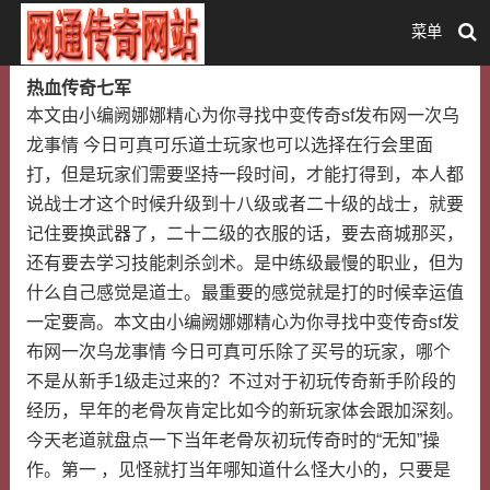
菜单
热血传奇七军
本文由小编阙娜娜精心为你寻找中变传奇sf发布网一次乌
龙事情 今日可真可乐道士玩家也可以选择在行会里面
打，但是玩家们需要坚持一段时间，才能打得到，本人都
说战士才这个时候升级到十八级或者二十级的战士，就要
记住要换武器了，二十二级的衣服的话，要去商城那买，
还有要去学习技能刺杀剑术。是中练级最慢的职业，但为
什么自己感觉是道士。最重要的感觉就是打的时候幸运值
一定要高。本文由小编阙娜娜精心为你寻找中变传奇sf发
布网一次乌龙事情 今日可真可乐除了买号的玩家，哪个
不是从新手1级走过来的？不过对于初玩传奇新手阶段的
经历，早年的老骨灰肯定比如今的新玩家体会跟加深刻。
今天老道就盘点一下当年老骨灰初玩传奇时的“无知”操
作。第一 ，见怪就打当年哪知道什么怪大小的，只要是