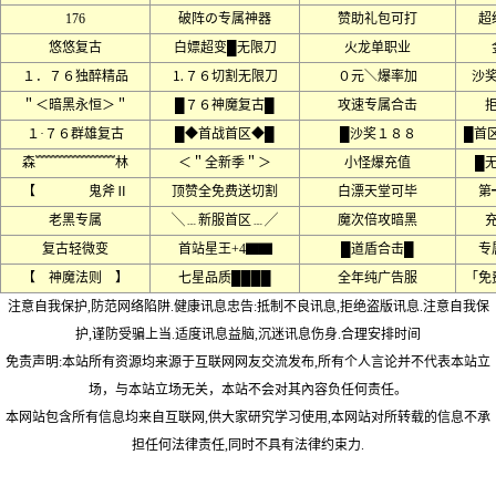
176
破阵の专属神器
赞助礼包可打
超
悠悠复古
白嫖超变█无限刀
火龙单职业
１．７６独醉精品
⒈７６切割无限刀
０元＼爆率加
沙奖
＂＜暗黑永恒＞＂
█７６神魔复古█
攻速专属合击
１·７６群雄复古
█◆首战首区◆█
█沙奖１８８
█首
森﹌﹌﹌﹌﹌﹌林
＜＂全新季＂＞
小怪爆充值
█
【 鬼斧Ⅱ
顶赞全免费送切割
白漂天堂可毕
第
老黑专属
╲﹍新服首区﹍╱
魔次倍攻暗黑
复古轻微变
首站星王+4▇▇
█道盾合击█
专
【 神魔法则 】
七星品质████
全年纯广告服
「免
注意自我保护,防范网络陷阱.健康讯息忠告:抵制不良讯息,拒绝盗版讯息.注意自我保
护,谨防受骗上当.适度讯息益脑,沉迷讯息伤身.合理安排时间
免责声明:本站所有资源均来源于互联网网友交流发布,所有个人言论并不代表本站立
场，与本站立场无关，本站不会对其內容负任何责任。
本网站包含所有信息均来自互联网,供大家研究学习使用,本网站对所转载的信息不承
担任何法律责任,同时不具有法律约束力.