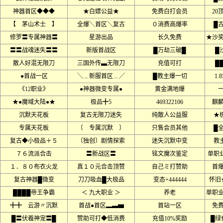
神器首区◆◆◆
★白嫖公益★
免费白打会员
20
【 茅山术士 】
全爆╲首区╲复古
０消费高爆率
█古
修罗〓专属神器〓
星游出品
长久免费
★沙
〓〓战魂迷失〓〓
新版首战区
█万劫三破█
█
散人好混无限刀
三国外传▃无限刀
充值可打
█
●首战一区
╲﹍新服首区﹍╱
█教主爆一切
1.8
《12职业》
●神器微变专属●
黄金满地爆
★●魔域大陆●★
极品╋5
469322106
麒
沉默天花板
复古无限刀迷失
纯散人公益服
★
专属天花板
〔 专属沉默 〕
只售会员其他
█
复古◆小极品＋５
〔独创〕剧情探索
迷失沉默中变
教
７６流派合击
〓新战区〓
铭文魔次鉴定
单职
１．８０布衣火龙
真１０元合击顶赞
自己ミ打赞助
首
复古神器█微变
刀刀吸血█大极品
变态+444444
怀旧
████帝王争霸
＜ 九大职业 ＞
养老
单职
╋╋ 云游〃沉默
首战●首区▂▃▅
首站一区
免
█〓伏羲神宠〓█
赞助可打◆低消费
充值10%奖励
█绿