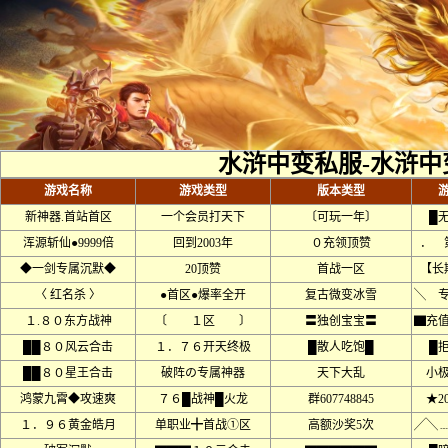
水浒中变私服-水浒中
游戏名称
游戏类型
版本类型
新神器.首站首区
一个会员打天下
〔可玩一年〕
█
浑源斩仙●9999倍
回到2003年
０充领顶赞
． 
◆一剑专属沉默◆
20顶赞
首战一区
【长
〈 红名杀 〉
●首区●爆率全开
复古微变冰雪
╲ 
１.８０东方战神
〔 １区 〕
〓独创宝宝〓
▇充
██８０风云合击
１．７６开天终极
█散人吃饱█
█
██８０星王合击
破阵の专属神器
天下大乱
小
鸿蒙九霄◆攻速爽
７６█战神█火龙
群607748845
★2
１．９６黄金皓月
单职业╋首战①区
高额沙奖5次
╱╲