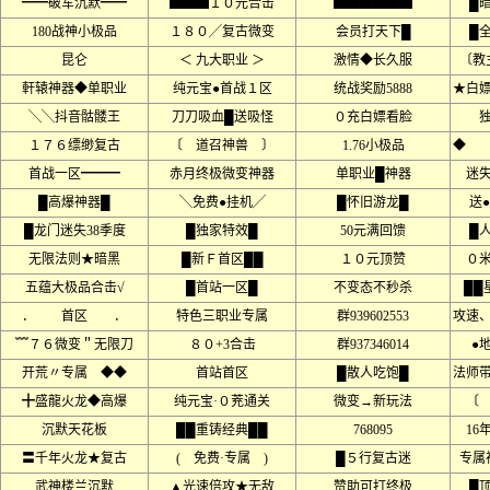
━━破军沉默━━
▇▇▇１０元合击
▇▇▇▇▇▇
█
180战神小极品
１８０╱复古微变
会员打天下█
█
昆仑
＜ 九大职业 ＞
激情◆长久服
〔教
軒辕神器◆单职业
纯元宝●首战１区
统战奖励5888
★白
╲╲抖音骷髅王
刀刀吸血█送吸怪
０充白嫖看脸
１７６缥缈复古
〔 道召神兽 〕
1.76小极品
◆ 
首战一区━━━
赤月终极微变神器
单职业█神器
迷
█高爆神器█
╲免费●挂机╱
█怀旧游龙█
送
█龙门迷失38季度
█独家特效█
50元满回馈
█
无限法则★暗黑
█新Ｆ首区██
１０元顶赞
０
五蕴大极品合击√
█首站一区█
不变态不秒杀
██
． 首区 ．
特色三职业专属
群939602553
攻速
﹌７６微变＂无限刀
８０+3合击
群937346014
●
开荒〃专属 ◆◆
首站首区
█散人吃饱█
法师
╋盛龍火龙◆高爆
纯元宝·０茺通关
微变→新玩法
〔
沉默天花板
██重铸经典██
768095
16
〓千年火龙★复古
( 免费·专属 )
█５行复古迷
专属
武神楼兰沉默
▲光速倍攻★无敌
赞助可打终极
█