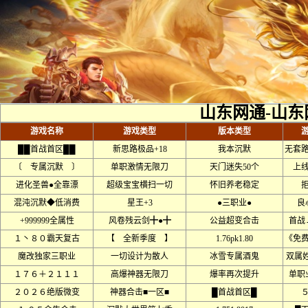
山东网通-山东
游戏名称
游戏类型
版本类型
██首战首区██
新思路极品+18
我本沉默
无套
〔 专属沉默 〕
单职激情无限刀
天门迷失50个
上线
进化圣兽●全靠漂
超级宝宝横扫一切
怀旧养老稳定
混沌沉默◆低消费
星王+3
●三职业●
良
+999999全属性
风卷残云剑╋●╋
公益超变合击
首战
１丶８０霸天复古
【 全新季度 】
1.76pk1.80
《免
魔改独家三职业
一切设计为散人
冰雪专属酒鬼
双属
１７６＋２１１１
高爆神器无限刀
爆率再次提升
单职
２０２６绝版微变
神器合击■一区■
█首战首区█