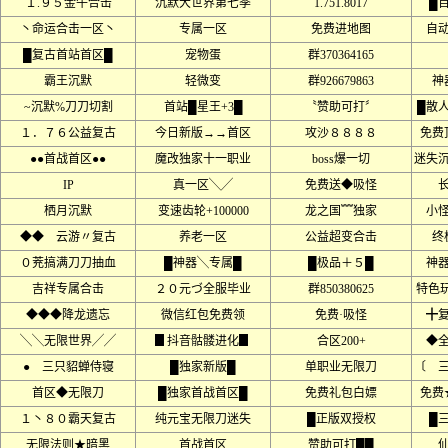
１.９５金牛合击
沉默大世界第七季
1.751.8017
█
丶命运合击一区丶
专属一区
免费进地图
自
█复古首站首区█
宠物蛋
群370364165
霸王沉默
轻微变
群926679863
神
~沉默%刀刀切割
首站█星王+3█
〝赞助可打〞
█散
１．７６公益复古
今日新版→→首区
攻沙８８８８
免费
●●首战首区●●
魔改独家十一职业
boss爆一切
迷失
IP
真一区╲╱
免费送◆吸怪
栖月沉默
变速齿轮+100000
龙之国﹌独家
小
◆◆ 云游〃复古
养老一区
公益超变合击
终
０茺搞满刀刀抽血
█神器╲专属█
█极品＋５█
神
吉祥专属合击
２０元づ全服毕业
群850380625
特色
◆◆◆降龙遗忘
微信红包免费领
免费·吸怪
╋
╲╲无限世界╱╱
▊抖音骷髅进化▊
合区200+
◆
● 三只貂蝉侍寝
█独家新版█
单职业无限刀
〔 
首区◆无限刀
█独家首战首区█
免费礼包白嫖
免费
１丶８０霸天复古
纯元宝无限刀迷失
█正版双授权
█
无限法则★暗黑
首战首区
赞助可打██
﹍﹍