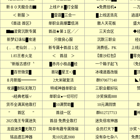
新８０天龍合击▇
上线ＰＫ█打全服
●免费挂机●
––
＜ 新服 ＞
█雷霆█三合一
█上线送浩克
逍遥
《首战·首区》
单职业高爆〓低消
散人天花板
盛
▇▆凌霄沉默专属
首战★第１区╱╱
三天合区
◆
新梦幻诛仙█攻速
只做良心服
沉默三职业
经
(﹍﹍老仙剑﹍﹍)
新专属╋首战１区
消费低，PK
上线
1.85王者火龙
＜ 首战 ＞
【首沙红包】
█零
〝新版古惑仔〝
█赤月小极品█经
一个箱子起飞
〔免
█百世微变█
首站█星王+3█
冰魂道盾改版
█
８月新版━━━━
2大米破复活
群970677140
◣
攻速█耐玩无限刀
特戒神器单职业
三职业都好玩
≮经典老版≯
单职业●一切可打
沙奖保底888
货币全满其他靠打
█10满赞助█
10元满回馈
“ 首区 ”
首战一区
群612727713
█
2025鬼王专属迷失
首战·免费全靠打
迷失倍攻神器
龙庭迷失█无限刀
简单有趣专属微端
会员打天下█
沙奖
铭品遗忘神器
充10元送2000
没有杂七杂八
免费