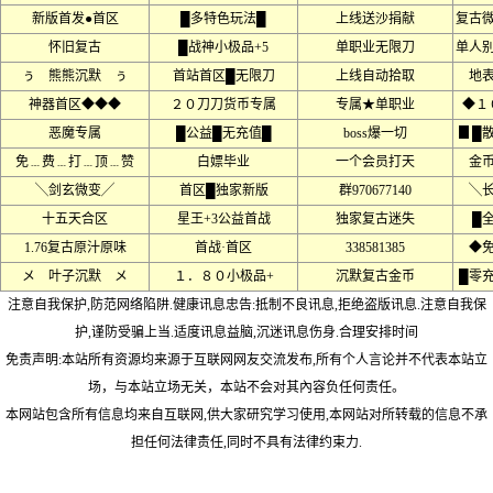
新版首发●首区
█多特色玩法█
上线送沙捐献
复古
怀旧复古
█战神小极品+5
单职业无限刀
单人
ぅ 熊熊沉默 ぅ
首站首区█无限刀
上线自动拾取
地
神器首区◆◆◆
２０刀刀货币专属
专属★单职业
◆１
恶魔专属
█公益█无充值█
boss爆一切
▊█
免﹍费﹍打﹍顶﹍赞
白嫖毕业
一个会员打天
金
╲剑玄微变╱
首区█独家新版
群970677140
╲
十五天合区
星王+3公益首战
独家复古迷失
█
1.76复古原汁原味
首战·首区
338581385
◆
メ 叶子沉默 メ
１．８０小极品+
沉默复古金币
█零
注意自我保护,防范网络陷阱.健康讯息忠告:抵制不良讯息,拒绝盗版讯息.注意自我保
护,谨防受骗上当.适度讯息益脑,沉迷讯息伤身.合理安排时间
免责声明:本站所有资源均来源于互联网网友交流发布,所有个人言论并不代表本站立
场，与本站立场无关，本站不会对其內容负任何责任。
本网站包含所有信息均来自互联网,供大家研究学习使用,本网站对所转载的信息不承
担任何法律责任,同时不具有法律约束力.