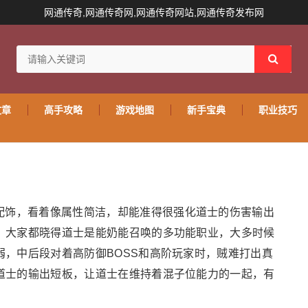
网通传奇,网通传奇网,网通传奇网站,网通传奇发布网
文章
高手攻略
游戏地图
新手宝典
职业技巧
配饰，看着像属性简洁，却能准得很强化道士的伤害输出
。大家都晓得道士是能奶能召唤的多功能职业，大多时候
，中后段对着高防御BOSS和高阶玩家时，贼难打出真
道士的输出短板，让道士在维持着混子位能力的一起，有