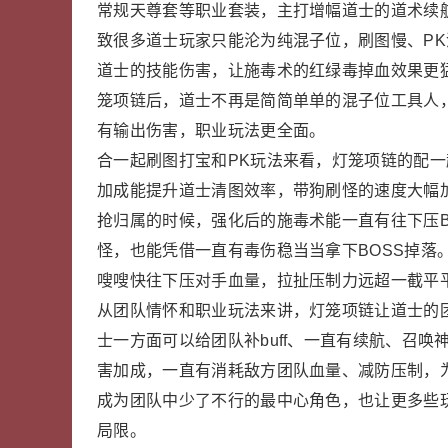
常规天尊套等职业套装，主打增幅道士的道术续
致很多道士玩家只能沦为纯混子位，刷图慢、P
道士的技能伤害，让施毒术的红绿毒掉血效果更
笼项链后，道士不再是简简单单的混子位工具人
有输出伤害，职业玩法更全面。
合一起刷图打宝和PK玩法来看，灯笼项链的配
加成能提升道士清图效率，带狗刷怪的速度大幅加
抢归属的时候，强化后的施毒术能一直有往下压B
怪，也能凭借一直有毒伤稳当当拿下BOSS掉落
嗖嗖快往下压对手血量，拉扯压制力远超一截平
从团队情怀和职业玩法来讲，灯笼项链让道士的
士一方面可以给团队补buff、一直有续航、召
害加成，一直有消耗敌方团队血量、减防压制，
成为团队中少了不行的最中心角色，也让更多些
局限。