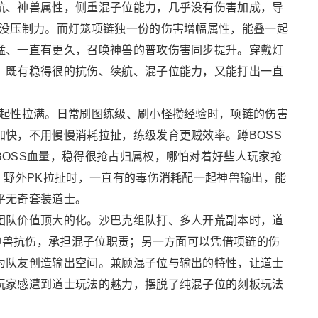
航、神兽属性，侧重混子位能力，几乎没有伤害加成，导
K没压制力。而灯笼项链独一份的伤害增幅属性，能叠一起
猛、一直有更久，召唤神兽的普攻伤害同步提升。穿戴灯
，既有稳得很的抗伤、续航、混子位能力，又能打出一直
一起性拉满。日常刷图练级、刷小怪攒经验时，项链的伤害
快，不用慢慢消耗拉扯，练级发育更贼效率。蹲BOSS
OSS血量，稳得很抢占归属权，哪怕对着好些人玩家抢
。野外PK拉扯时，一直有的毒伤消耗配一起神兽输出，能
平无奇套装道士。
团队价值顶大的化。沙巴克组队打、多人开荒副本时，道
唤神兽抗伤，承担混子位职责；另一方面可以凭借项链的伤
为队友创造输出空间。兼顾混子位与输出的特性，让道士
玩家感遭到道士玩法的魅力，摆脱了纯混子位的刻板玩法