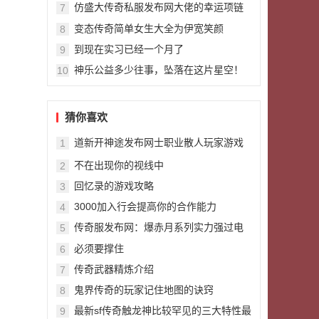
仿盛大传奇私服发布网大佬的幸运项链
7
果真不一般这三根龙骨链又强又有面儿
变态传奇简单女生大全为伊宽笑颜
8
到现在实习已经一个月了
9
神乐公益多少往事，坠落在这片星空！
10
猜你喜欢
道新开神途发布网士职业散人玩家游戏
1
经验
不在出现你的视线中
2
回忆录的游戏攻略
3
3000加入行会提高你的合作能力
4
传奇服发布网：爆赤月系列实力强过电
5
僵王的BOSS牛魔法师王
必须要撑住
6
传奇武器精炼介绍
7
鬼界传奇的玩家记住地图的诀窍
8
最新sf传奇触龙神比较罕见的三大特性最
9