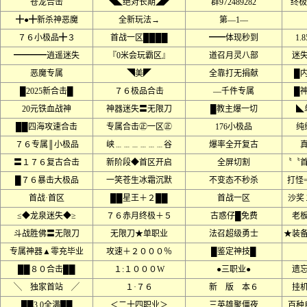
苍龙合击
◥◣绝对长期◢◤
群972489282
终极
╋●╋新杀神恶魔
全新玩法→
第––1––
７６小极品╋３
首战一区████
━━体现秒到
1.8
━━━━逍遥迷失
『0米会玩霸区』
道召月灵八部
迷
恶魔专属
◥美◤
全靠打无捐献
█
█2025新合击█
７６极品合击
––千件专属
█
20元铁血战神
神器迷失〓无限刀
█教主爆一切
◣
██四海攻速合击
专属合击㊣一区㊣
176小极品
纯
７６专属║小极品
峡﹍﹍﹍﹍﹍﹍谷
爆率全开复古
〓１７６复古合击
新阶段◆首区开启
全屏切割
〝〝
█７６暴击大极品
一笑苍生冰霜沉默
不变态不秒杀
打怪
首战·首区
██星王＋２██
首战一区
沙奖
≤◆龙泉迷失◆≥
７６赤月终极＋５
古惑仔█免费
老
斗战胜佛〓无限刀
无限刀★单职业
法召超级勇士
★装
专属神器▲零充毕业
攻速＋２０００％
█鉴定神技█
██８０合击██
１:１０００W
●三职业●
遗
╲ 独家首站 ╱
１·７６
新 版 本６
挂
██3 0全满██
＜二十四职业＞
三英雄聚僵夜
百种