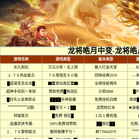
龙将皓月中变-龙将皓
游戏名称
游戏类型
版本类型
长久耐玩
万元沙奖丶无上限
散人打金天堂
﹍﹍
１·７６热血复古
７６增强至８０版
回味经典2019
––
█超速变态合击█
▇〓首站首区〓▇
全屏技能佣兵
超神╋狂砍一条街
赞助免费█首战区
沙奖8888
█
█封天火龙单职业
████杀神恶魔
免费挂机白嫖
简单
﹌﹌﹌﹌﹌沉默
██星王＋２██
送赞助扛米
★装
祥骏复古
█免费·首区█
１比１爆充值
-金庸武侠专属-
100%免费领赞助
██首区██
无限
１．７６黎明复古
搬砖稳赚不亏丶
群770942079
﹌