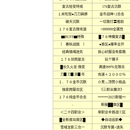
复古轻变特戒
176复古沉默
１米吃饱●刀刀麻痹
金币战神+2合击
破天沉默
一切靠打〓看脸
１７６复古微攻速
+999999全属性
▆BUFF▆特殊
█７６神魔复古█
〔 春秋战国 〕
●首区●爆率全开
经典镇魂迷失
良心好服没有套路
１７６剑雨复古
玩个锤子
█长久火龙·微变
满速999％无限合
刀▊刀▊货▊币
攻速＋２０００％
１．７６金币沉默
０茺→顶赞小极品
独家跨服合区
《三职业魔次》
１７６纯金币合击
━━━2025新版━
-
新版██首区█
＜二十四职业＞
单职业╋首战①区
█全新首站首区█
◆自动巡航◆
雪域龙影三合一
沉默专属+迷失