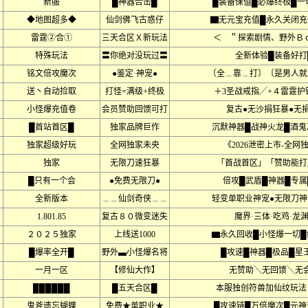
新服
█神器合击█
█装备保值█必爆终极█一
◆地图超多◆
仙剑佛飞古惑仔
▇无元宝充值█永久关闭充值
雷霆②合①
三天合区Ｘ新玩法
＜ ＂探索剧情、野外Ｂｏ
特殊玩法
〓你绝对没玩过〓
全新体验█装备好打
铭文倍攻魔次
●鉴定·神宠●
〔全﹍靠﹍打〕〔是男人就
送丶自动捡取
打怪=满级+终极
＋3圣战戒指╱+４雷霆护
小怪爆充值卷
会员赞助回馈可打
复古●无沙捐狂暴●无捐
█首站首区█
独家品牌巨作
沉默神器█战神火龙█酒鬼
独家超级好玩
全网独家未央
《2026泄密上市-全网
独家
无限刀速狂暴
「首战首区」「赞助能打
█只有一个会
●免费无限刀●
倍攻█武盾█神器█专属
全新版本
﹍﹍仙剑奇侠﹍﹍
轻变单职业神宠●无限刀神
1.801.85
复古８０微变迷失
魔界·三体·吃鸡·龙渊
２０２５独家
上线送1000
▆永久回收█小怪爆一切█
█爆率全开█
野外▃小怪爆名将
█攻速█神器█极品█星王█
一月一区
【修仙大作】
无赞助╲无回馈╲无
██████
█五天合区█
本服独创符兽加仙纹玩法
鬼斧遗忘蝴蝶
免费★单职业★
█攻速链█万倍魔次█元神