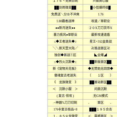
１７６丶免费白玩
只做良心服
██剑雨微变██
█小怪爆终极█
免费送╲分Ｂ不冲爽
1.76
1.80霸者战神
攻速╱单职业
●●新月迷失●●
２０X刀刀货币X
暴力疾风●单职业
最新攻速道盾
≤◆王者迷失◆≥
星王+3公益首战
╲╲新天罡大陆╱
卍首战首区卍
独创◆首战①区
◣全爆◢
≤◆烈火沉默◆≥
██新版首区██
新《宠物天花板》
◆无赞助无回馈◆
傲魂复古老迷失
〔 １区 〕
《 龙族微变 》
██首站新区██
＜ 沉默小服 ＞
问鼎沉默
( 复古·倍攻 )
无GM模式
~神器%刀刀切割
． 首区 ．
176╋复古极品+8
███１９５合击
１．８５火龙微变
＜ 震撼首区 ＞