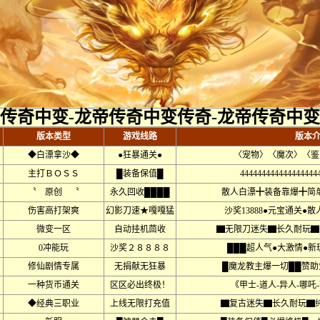
传奇中变-龙帝传奇中变传奇-龙帝传奇中
版本类型
游戏线路
版本
◆白漂拿沙◆
●狂暴通关●
〈宠物〉〈魔次〉〈鉴
主打ＢＯＳＳ
█装备保值█
44444444444444444
〝 原创 〝
永久回收████
散人白漂╋装备靠爆╋简单耐
伤害高打架爽
幻影刀速★嘎嘎猛
沙奖13888●元宝通关●
微变一区
自动挂机茴收
▇无限刀迷失▇长久耐玩▇
0冲能玩
沙奖２８８８８
███超人气●大激情●新
修仙剧情专属
无捐献无狂暴
█魔龙教主爆一切██赞助
一种货币通关
区区必出终极！
《甲士-道人-异人-哪吒
◆经典三职业
上线无限打充值
▇复古迷失▇长久耐玩▇