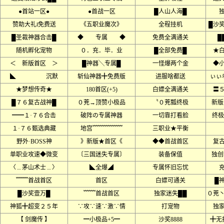
●首站一区●
●首战一区
█人山人海█
赞助大礼‖免费送
《五职业魔次》
全程挂机
█沙
█圣裁神器合击█
◆ 专属 ◆
免费全满通关
█
随机孵化宠物
０．充．毕．业
█全部免费█
★
＜ 新版首区 ＞
█神器╲专属█
一怪爆两个金
◆
◣ 沉默
斩仙神器╋免费版
进服啥都送
ぃぃ
★梦想传奇★
180首区(+5)
白嫖全满通关
〓
█７６复古战神█
０茺→顶赞小极品
〝０茺瓢终极
新版
━━１·７６合击
破阵の专属神器
一切靠打看脸
终极
１·７６甄选典藏
地宫﹌﹌﹌﹌﹌
三职业★平衡
野外·BOSS神
》新版★首区《
◆◆首战首区
复
单职业攻速◆微变
〔三国迷失专属〕
装备保值
独创
〈﹍茅山术士﹍〉
◣全爆◢
专属怀旧忘忧
﹌﹌首战首区
首区
白嫖可通关
█
█沙奖壹万█
﹌﹌首战首区
独家迷失██
０茺
神狐╋超变２５年
∵攻∵速∵激∵情
打宠物
独
【 剑魔传 】
━小极品+5━
沙奖8888
╋无