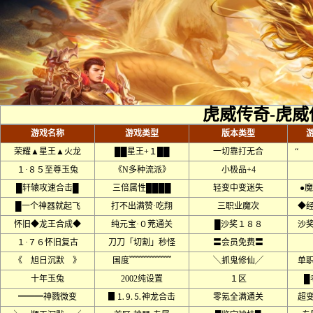
虎威传奇-虎威
游戏名称
游戏类型
版本类型
荣耀▲星王▲火龙
██星王+１██
一切靠打无合
“ 
１·８５至尊玉兔
《N多种流派》
小极品+4
█轩辕攻速合击█
三倍属性████
轻变中变迷失
●魔
█一个神器就起飞
打不出满赞·吃翔
三职业魔次
◆
怀旧◆龙王合成◆
纯元宝·０茺通关
█沙奖１８８
沙
１·７６怀旧复古
刀刀「切割」秒怪
〓会员免费〓
《 旭日沉默 》
国度﹌﹌﹌﹌﹌
╲抓鬼修仙╱
单
十年玉兔
2002纯设置
１区
█
━━━神戮微变
▊⒈⒐⒌神龙合击
零氪全满通关
超