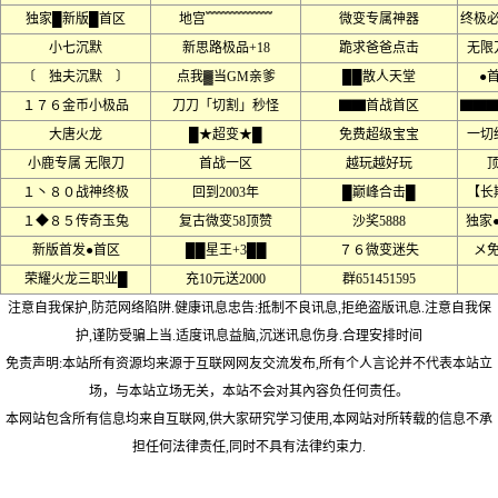
独家█新版█首区
地宫﹌﹌﹌﹌﹌
微变专属神器
终极
小七沉默
新思路极品+18
跪求爸爸点击
无限
〔 独夫沉默 〕
点我▓当GM亲爹
██散人天堂
●
１７６金币小极品
刀刀「切割」秒怪
▇▇首战首区
▇▇
大唐火龙
█★超变★█
免费超级宝宝
一切
小鹿专属 无限刀
首战一区
越玩越好玩
１丶８０战神终极
回到2003年
█巅峰合击█
【长
１◆８５传奇玉兔
复古微变58顶赞
沙奖5888
独家
新版首发●首区
██星王+3██
７６微变迷失
メ
荣耀火龙三职业█
充10元送2000
群651451595
注意自我保护,防范网络陷阱.健康讯息忠告:抵制不良讯息,拒绝盗版讯息.注意自我保
护,谨防受骗上当.适度讯息益脑,沉迷讯息伤身.合理安排时间
免责声明:本站所有资源均来源于互联网网友交流发布,所有个人言论并不代表本站立
场，与本站立场无关，本站不会对其內容负任何责任。
本网站包含所有信息均来自互联网,供大家研究学习使用,本网站对所转载的信息不承
担任何法律责任,同时不具有法律约束力.