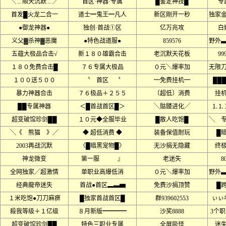
╲﹍顺天沉默﹍╱
首区·神器·专属
█鉴定神技█
专
首发█火龙二合一
道士━鬼王━凡人
新区刚开一秒
独家
●御龙神器●
独创·首战①区
亿万兆攻
白
义父▓杀神▓恶魔
●特色战道服●
859576
野外
五蕴大极品合击√
新１８０雄霸合击
老沉默天花板
9
１８０免费合击█
７６专属大极品
０元＼爆率加
无限
１００送５００
〝 首区 〝
┉免费挂机┉
██
暴力神器合击
７６极品＋２５５
〔超低〕消费
挂
██专属神器
＜█首战首区█＞
╲骷髅进化╱
⒈⒈
超变破馆珍剑██
１０元◆全服毕业
█散人吃饱█
╲ 
╲《 熊猫 》╱
◆ 超低消费 ◆
装备保值耐玩
█
2003再战沉默
〈█暗黑宠物█〉
无沙捐无隐藏
终
神龙微变
第一服 』
老迷失
8
全网独家╱超激情
单职业高爆低消
０元＼爆率加
野外
经典龍帝迷失
首战●首区▂▃▅
免费沙捐顶赞
█
１米吃饱●刀刀麻痹
█独家首战首区█
群939602553
ぃぃ
殺我等级＋１亿级
８月新版━━━━
沙奖8888
3个
超变破馆珍剑██
特色三职业专属
全屏吸怪
迷