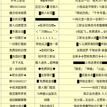
开天三职业
●爆率9999
元宝合一切 每天20个
群656554660
区区50人▊无假人
小极品金币微变1.76复古1.8
魔次倍攻暗黑
█散人好混█
「降妖历练」「千件专属
█全民追梦█
▇▇▇▇▇▇▇▇
━纯元宝━复古━全靠打━
散人白嫖登顶
●低消可白嫖●
三职业召唤赤月老魔横推BO
█专属合击█
＜＂只刷boss＂＞
0充起飞→免费通关→全
★一切靠打★
⒈⒈⒈⒈⒈⒈﹏
三职业全屏火墙█月灵继
一切靠打看脸
特色玩法█独一家
█５元满赞满回馈█终极
免费挂机白嫖
●急招打琻●
全图追梦·干架丝滑·装备
█充值好打█
轻中变三职业
全新╋╋赞助免费打╋╋０
天下大乱
散人迷失→超神器
▇▇▇▇上线送满攻速▇▇
送丶自动捡取
◆免费转区◆
「微变」「神器」「公益」
★职业进阶★
█全部靠打█
█武盾合击█道盾合击
群1030069227
▊免费砸金蛋▊
█终极全靠打╱独家微
╋抵消超激情
散人服门槛低
━━━━别找了就这
稳定搬砖养老
76神器公益复古
真正会员通关·人人
道招麒麟饕餮
线路
无沙捐→无会员→无赞助
神器大极品█
【首站首区】
等级免费〓赞助可打〓三