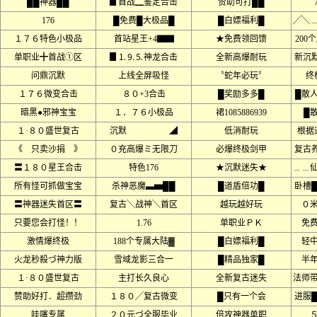
██神器██
▊首战▁鉴定合击
赞助可打██
176
█免费█大极品█
█白嫖福利█
╱╲
１７６特色小极品
首站星王+4▇▇
★免费领回馈
200
单职业╋首战①区
▊⒈⒐⒌神龙合击
全新高爆耐玩
新沉
问鼎沉默
上线全屏吸怪
〝蛇年必玩〞
终
１７６微变合击
８０+3合击
█奖励多多█
█散
暗黑●邪神宝宝
１．７６小极品
裙1085886939
█
１·８０盛世复古
沉默 ◢
低消耐玩
根据
《 只卖沙捐 》
０充高爆ミ无限刀
必爆终极剑甲
复古养
〓１８０星王合击
特色176
★沉默迷失★
﹍﹍
所有怪可抓做宝宝
杀神恶魔▃▅██
█道盾倍功█
卧槽
〓神器迷失首区〓
复古╲战神╲首区
越玩越好玩
０
只要您会打怪！！
1.76
单职业ＰＫ
免
激情爆终极
188个专属大陆▓
█白嫖福利█
轻
火龙秒殺づ神力版
雪域龙影三合一
█精品独家█
半
１·８０盛世复古
主打长久良心
全新复古迷失
法师
赞助好打．超攒劲
１８０╱复古微变
█只有一个会
进服
哇噻专属
２０元づ全服毕业
倍攻神器单职