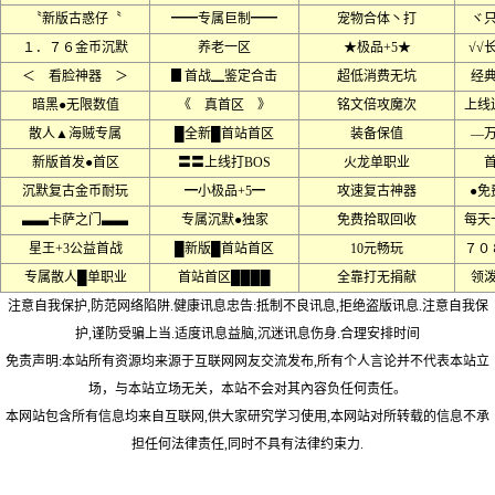
〝新版古惑仔〝
━━专属巨制━━
宠物合体丶打
ヾ
１．７６金币沉默
养老一区
★极品+5★
√√
＜ 看脸神器 ＞
▊首战▁鉴定合击
超低消费无坑
经
暗黑●无限数值
《 真首区 》
铭文倍攻魔次
上线
散人▲海贼专属
█全新█首站首区
装备保值
––
新版首发●首区
〓〓上线打BOS
火龙单职业
沉默复古金币耐玩
━小极品+5━
攻速复古神器
●免
▃▃卡萨之门▃▃
专属沉默●独家
免费拾取回收
每天
星王+3公益首战
█新版█首站首区
10元畅玩
７０
专属散人█单职业
首站首区████
全靠打无捐献
领
注意自我保护,防范网络陷阱.健康讯息忠告:抵制不良讯息,拒绝盗版讯息.注意自我保
护,谨防受骗上当.适度讯息益脑,沉迷讯息伤身.合理安排时间
免责声明:本站所有资源均来源于互联网网友交流发布,所有个人言论并不代表本站立
场，与本站立场无关，本站不会对其內容负任何责任。
本网站包含所有信息均来自互联网,供大家研究学习使用,本网站对所转载的信息不承
担任何法律责任,同时不具有法律约束力.