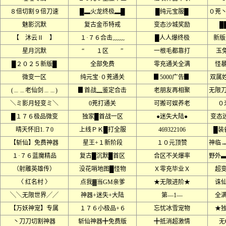
８倍切割９倍刀速
█▂火龙终极▂█
█纯元宝服█
０茺
魅影沉默
复古金币特戒
变态沙城奖励
█
【 沐云Ⅱ 】
１·７６合击﹏﹏
█人人爆终极
新版
星月沉默
“ １区 ”
一根毛都靠打
玉
█２０２５新版█
全部免费
零充通关全满
怪
微变一区
纯元宝·０茺通关
▊5000广告▊
双属
(﹍﹍老仙剑﹍﹍)
▊首战▁鉴定合击
老朋友再相聚
无限
＼ミ影月轻变ミ＼
0茺打通关
可搬可娱养老
０
█１７６极品微变
独家█首战一区
●迷失大陆●
变态迷
晴天怀旧1.７0
上线ＰＫ█打全服
469322106
█装
【斩仙】免费神器
星王+１新阶段
１０元顶赞
神临
１·７６蓝魔精品
复古█沉默█首区
合区不关爆率
野外
（射雕英雄传）
没花哨地图█怪物
Ｘ零充毕业Ｘ
超
〈 红名村 〉
点我▓当GM亲爹
★无限进阶★
诛
╲╲无限世界╱╱
神器+迷失+大陆
第––1––
全
【万妖神宠】专属
１７６小极品+６
忘忧冰雪宠物
★
丶刀刀切割神器
斩仙神器╋免费版
╋抵消超激情
无