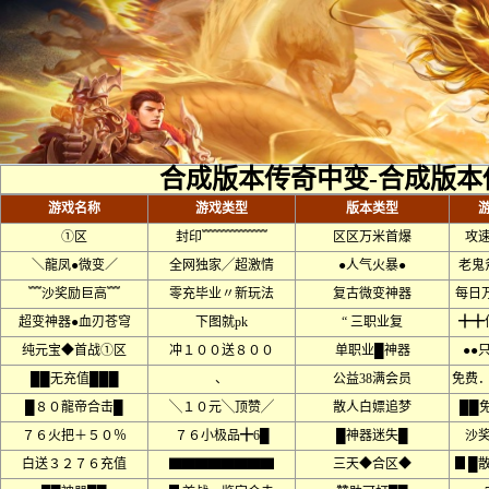
合成版本传奇中变-合成版本
游戏名称
游戏类型
版本类型
①区
封印﹌﹌﹌﹌﹌
区区万米首爆
攻
＼龍凤●微变／
全网独家╱超激情
●人气火暴●
老鬼
﹌沙奖励巨高﹌
零充毕业〃新玩法
复古微变神器
每日
超变神器●血刃苍穹
下图就pk
“ 三职业复
╋╋
纯元宝◆首战①区
冲１００送８００
单职业█神器
●●
██无充值███
、
公益38满会员
免费
█８０龍帝合击█
╲１０元╲顶赞╱
散人白嫖追梦
██
７６火把＋５０％
７６小极品╋6█
█神器迷失█
沙
白送３２７６充值
▇▇▇▇▇▇▇▇
三天◆合区◆
▊█