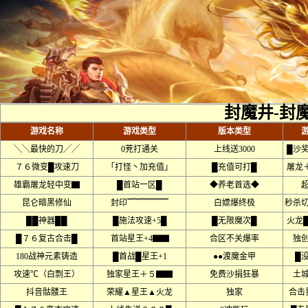
封魔井-封
游戏名称
游戏类型
版本类型
╲╲最快的刀╱╱
0茺打通关
上线送3000
█沙
７６微变█攻速刀
「打怪丶加充值」
█充值可打█
屠龙＋
雄霸屠龙轻中变▇
█首站一区█
◆养老首选◆
昆仑暗黑修仙
封印﹌﹌﹌﹌﹌
白嫖爆终极
秒杀
██神器██
█施法攻速+5█
█无限魔次█
火龙
█７６复古合击█
首站星王+4▇▇
合区不关爆率
独
180战神元素铸造
█首战█星王+1
●●渡魔金甲
█
攻速℃（白剽王）
独家星王＋５▇▇
免费沙捐狂暴
土
抖音骷髅王
荣耀▲星王▲火龙
独家
合击