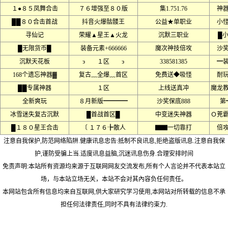
１●８５凤舞合击
７６增强至８０版
集1.751.76
神
██８０合击首战
抖音火爆骷髅王
公益★单职业
小
寻仙记
荣耀▲星王▲火龙
沉默三职业
█
█无限货币█
装备元素+666666
魔次神技倍攻
沙奖
沉默天花板
э １区 э
338581385
━
168个遗忘神器▓
复古﹏全爆﹏首区
免费送◆吸怪
耐
██专属神器
１区
上线送真冲
魔龙
全新爽玩
８月新版━━━━
沙奖保底888
第
冰雪迷失复古沉默
█首战首区█
中变迷失神器
Ｏ茺
█１８０星王合击
〔 １７６╊散人
▇▇一切靠打
倍
注意自我保护,防范网络陷阱.健康讯息忠告:抵制不良讯息,拒绝盗版讯息.注意自我保
护,谨防受骗上当.适度讯息益脑,沉迷讯息伤身.合理安排时间
免责声明:本站所有资源均来源于互联网网友交流发布,所有个人言论并不代表本站立
场，与本站立场无关，本站不会对其內容负任何责任。
本网站包含所有信息均来自互联网,供大家研究学习使用,本网站对所转载的信息不承
担任何法律责任,同时不具有法律约束力.