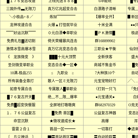
█１７６变态攻速
上线先送８８８█
0冲能玩
█专
三国外传▃无限刀
真万亿兆超变合击
白漂路子清晰
专属
＼小极品+８／
炼狱﹌﹌﹌﹌﹌
【爆率全开】
▊新
龙神攻速合击
火爆▲打怪就毕业
十米全满
●●
﹌﹌好运沉默﹌﹌
０元白漂◆单职业
█ＰＫ激情█
极品
免费礼包▓送切割
倚天荣耀暴风连击
群168899902
激情冰雪高爆冰雪
真万亿兆变态合击
三职业★平衡
仙剑
《 龙族微变 》
███十元大顶赞
全新侠客
盛
圣剑微变单职业
变态合击◆一区◆
商城不售金币
█
10满-极品255
≤ 九职业 ≥
7大种族10个
自
所有装备全靠打
散人一区ミ无限刀
元宝宠物好打
╱╲
如意专属合击
专属散人█单职业
〈打到一只飞
「免
█７６复古开天█
绝﹏不﹏限﹏爆率
●元宝通关●
白
免费█超变快餐服
全屏地钉嗷嗷爽
群682970329
O充
１．７６公益复古
█免费·首区█
公益复古神器
变态迷
命宫沉默
★微攻速成长★
高爆
浑
雷霆２合１
首战一区━━━
一切靠打
◆进
〔 凡尘神话 〕
▇〓首站首区〓▇
〓自动拾取〓
█