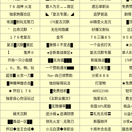
７６ 战神 火龙
散人为王→→首区
遗忘单职业
免费
独家跨服合区
◣「复古专属」◢
追梦首选
剧情
攻速█耐玩无限刀
176复古沉默
80微变火龙沉
█
“ 比奇沉默 ”
无任何隐藏
好爆又耐玩
区
１７６老复古
金币
７６三端８５
９５
复古█沉默█首区
█激情ミ不变态█
一个会员打天
★2
【 鬼斧Ⅱ
●全新首战首区●
复古沉默专属
单人
开局一只小骷髅
██无充值███
新版首战██
17
。０。充。畅。玩
一个赞助通关▇▇
█散人天堂█
超变▊火贪一刀▊
Ner~自己领赞助
沙奖８８８
█神魔神器合击█
独创秘境玩法
打宠物
★免
★ 怀旧１.７６
█免费挂机█
469322106
轻
独家良心你没玩过
《五职业魔次》
独家长久
教
·
█无限爆率██
充值10%奖励
极品+
破天沉默
送沙捐▲送满回馈
〓礼包五倍〓
公益
██首战一区██
领先火龙╲无限刀
新服刚开
沙奖
怀旧◆龙王合成◆
０元白漂◆单职业
十周年合击连
變态