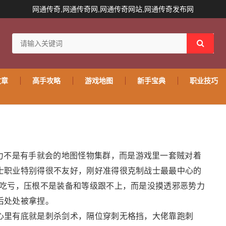
网通传奇,网通传奇网,网通传奇网站,网通传奇发布网
文章
高手攻略
游戏地图
新手宝典
职业技巧
力不是有手就会的地图怪物集群，而是游戏里一套贼对着
士职业特别得很不友好，刚好准得很克制战士最最中心的
屡吃亏，压根不是装备和等级跟不上，而是没摸透邪恶势力
后处处被拿捏。
心里有底就是刺杀剑术，隔位穿刺无格挡，大佬靠跑刺