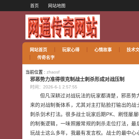
首页
网站地图
网站首页
玩家心得
心情故事
技术
传奇名字
当前位置 :
zhaosf
邪恶势力准得很克制战士刺杀形成对战压制
时间：2026-6-1 2:57:55
但凡深耕过对战玩法的玩家都清楚，邪恶势
来的对战制衡体系，尤其对主打贴脸打输出的战
刺杀剑术打法。很多战士玩家后期PK、刷怪屡
的制衡逻辑，一味照搬常规的刺杀走位打法，最
玩战士这么多年，我最有发言权。战士的最中心