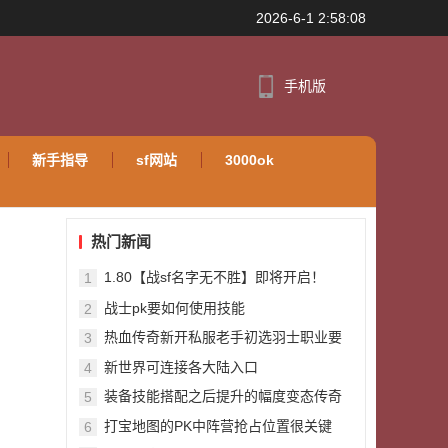
2026-6-1 2:58:08
手机版
新手指导
sf网站
3000ok
热门新闻
1.80【战sf名字无不胜】即将开启！
1
战士pk要如何使用技能
2
热血传奇新开私服老手初选羽士职业要
3
怎么操作
新世界可连接各大陆入口
4
装备技能搭配之后提升的幅度变态传奇
5
私服发布网有多少
打宝地图的PK中阵营抢占位置很关键
6