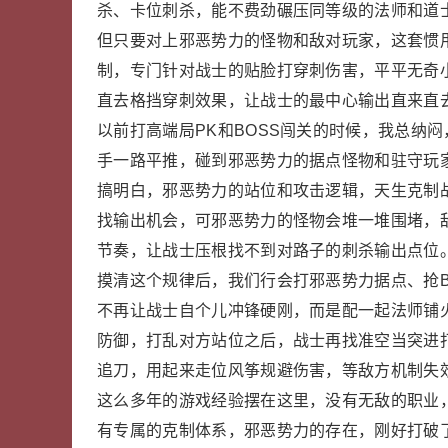
杀、卡位刺杀，能不费劲碾压同等级的法师和道
但只要对上邪恶势力的怪物和敌对玩家，这套惯
制，专门针对战士的贴脸打穿刺伤害，平平无奇
直去格挡穿刺效果，让战士的最中心输出直来直
以前打高端局PK和BOSS闯关的时候，我总纳
手一路平推，碰到邪恶势力的据点怪物和驻守玩
搞明白，邪恶势力的站位和攻击逻辑，天生克制
找输出机会，可邪恶势力的怪物会堆一堆围堵，
节奏，让战士压根找不到对路子的刺杀输出点位
摸清这个规律后，我们行会打邪恶势力据点、抢B
不再让战士自个儿冲锋硬刚，而是配一起法师铺
防御，打乱对方站位之后，战士再找准空当突进
追刀，用起来走位风筝规避伤害，等敌方机制失
这么多年的游戏经验摆在这里，没有无敌的职业
有专属的克制体系，邪恶势力的存在，刚好打破