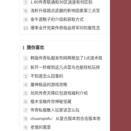
1.80传奇联通和30区逍遥有何区别
7
浅析升级跳点武器的影响因素第三点至
8
关重要
金牛道靴子的介绍和获取方式
9
爆率全开完美传奇极品将军印的属性怎
10
样？
猜你喜欢
韩版传奇私服发布网两根加了1点道术极
1
品的幸运项链灯笼比记忆更强吗
新开一秒做到这几点菜鸟也能轻松玩转
2
法师职业
不知道怎么回事的
3
屠神极品的游戏攻略
4
剑风传奇天降红包游戏福利介绍
5
檀木宝箱传世神秘宝藏
6
传奇私服散人玩家该怎么玩
7
chuanqisifu：从复古版本到合击版本依
8
然无敌的神兵道22无极棍
老僧的寓意
9