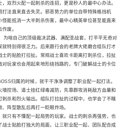
士，双烈火配一起刺杀的连招，更是秒人的最中心办法。
用打法直来直去失灵。邪恶势力的单位自带特殊格挡机
小怪能抵消一大半刺杀伤害，最中心精英单位甚至能直来
去作废。
闷，为啥自己的顶级裁决武器、满配圣战套，打平平无奇对
家就特别得很乏力。后来跟行会的老牌大佬磨合组队打才
战士的贴脸打拉扯。常规战士喜欢卡距离打刺杀位，拉扯
敌对玩家也会用起来地形绕挡路的，专门破解战士的卡位
。
OSS归属的时候，就干干净净调整了职业配一起打法。
火墙控场、道士挂红绿毒减防，先靠群攻消耗敌方血量和
打刺杀和烈火输出。组队打拉扯的过程中，也学会了不瞎
效、阵型散乱后再打一眨眼炸场。
，就只有不懂配一起局势的玩家。战士的刺杀再强势，也
了战士贴脸打独大的局面，让三职业配一起、团队配合成