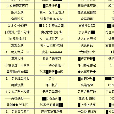
１０米顶赞可打
█免费挂机█
宠物孵化英雄
轻
疾风沉默
散人一区ミ无限刀
免费礼包白嫖
全网独家
装备元素+666666
全屏嘲讽
１８０·小战神
▊⒈⒐⒌神龙合击
高额沙奖5次
██
打满赞只需１分钟
魔改独家七职业
拿沙奖多██
跨区
《N多种流派》
＜ 震撼首区 ＞
散人ＰＫ养老
纯
悠悠沉默
打不出满赞·吃翔
说话算话
复古
＜ 绝无合成 ＞
变态+44444444
7大种族10个
★
遗忘大陆
专属＂无限刀
█鉴定神技█
低
３倍攻速﹌＋９９
━━━2025新版━
怀旧养老稳定
１
〓原作者独创〓
独家█新版█首区
◆必爆终极◆
１．７６红魔怀旧
金币
█真的好玩█
▇▇
魔麟沉默
怀旧复古
高端品牌
17
１７６切割〃攻速
无限刀单职业
只售会员其他
７６
━━英雄战纪━━
██小极品+5█
免费·打顶赞
7
独创◆首战①区
独家怀旧首区██
█上线送浩克
█沙
１．７６黄金赤月
纯元宝复古迷失
╋公益服38满
█沙