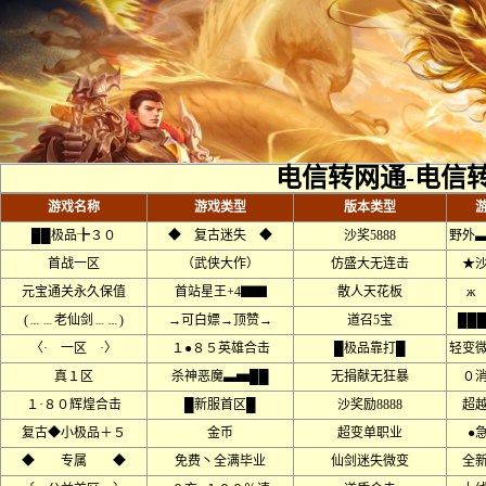
电信转网通-电信
游戏名称
游戏类型
版本类型
██极品╊３０
◆ 复古迷失 ◆
沙奖5888
野外
首战一区
（武侠大作）
仿盛大无连击
★
元宝通关永久保值
首站星王+4▇▇
散人天花板
ж
(﹍﹍老仙剑﹍﹍)
→可白嫖→顶赞→
道召5宝
██
〈· 一区 ·〉
１●８５英雄合击
█极品靠打█
轻变
真１区
杀神恶魔▃▅██
无捐献无狂暴
０
１·８０辉煌合击
█新服首区█
沙奖励8888
超
复古◆小极品＋５
金币
超变单职业
●
◆ 专属 ◆
免费丶全满毕业
仙剑迷失微变
全