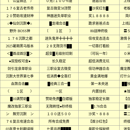
〔 公益首区 〕
０充≥１００％速
道盾合击
上线
１７６复古老传奇
复古微变58顶赞
█沙奖红包█
老
２０赞助攻速财神
神器迷失单职业
奖⒈８８８８
简
≤◆仙剑沉默◆≥
█龙魂合击█
跪求爸爸点击
上线
野外·BOSS神
〔 １区 〕
80战神终极
〓
１.７６沉默之都
迷失鬼斧╋╋╋╋
倍攻变态连击
激情
2025暑期黑马版本
２８无限货币██
一切靠打看脸
＜█首战首区█＞
超变█无级别切割
〔可玩一年〕
０
●双授权可查●
长久稳定
超低消费无坑
神
剑引龙泉单职业
三职业复古微变
倍功神器合击
魔龙
沉默大世界第七季
低消费◆全靠打
黄金满地爆
打什
血煞合击▇
█经典三合一█
·第一未央迷
██
〈 １区 〉
一区
内置挂机
★
█10满赞助█
赞助免费█白嫖版
独家稳定长期
【
魔改独家三职业
无限刷怪●秒终极
█1.76合击
█
ン 無穷沉默 ン
１００送５００
沙奖丶８８８
〓
７６复古攻速合击
所有合成免费
【首沙红包】
终
03年意大利翻译版
七星品质████
单职业探秘修
迷