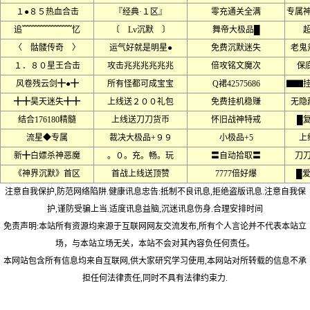
１●８５热血合击
『经典·１区』
零充通关全满
专属
追﹌﹌﹌﹌﹌﹌忆
〔 Lv沉默 〕
舞帝大极品█
〈 骷髅传奇 〉
运气好就是明星●
免费沉默迷失
老鬼
１．８０星王合击
攻击兆兆兆兆兆兆
倍攻铭文魔次
保底
风卷残云剑╋●╋
所有怪都可成宝宝
Q裙42575686
▇▇
╋╋昊天迷失╋╋
上线送２００礼包
免费挂机稳赚
无隐
结合176180精髓
上线送刀刀货币
怀旧战神特戒
█
流星◆专属
裁决大极品+９９
小极品+5
上
新╋白嫖杀神恶魔
。０。充。畅。玩
〓自动拾取〓
刀
《神界沉默》首区
首战上线送顶赞
7777倍好爆
█
注意自我保护,防范网络陷阱.健康讯息忠告:抵制不良讯息,拒绝盗版讯息.注意自我保
护,谨防受骗上当.适度讯息益脑,沉迷讯息伤身.合理安排时间
免责声明:本站所有资源均来源于互联网网友交流发布,所有个人言论并不代表本站立
场，与本站立场无关，本站不会对其內容负任何责任。
本网站包含所有信息均来自互联网,供大家研究学习使用,本网站对所转载的信息不承
担任何法律责任,同时不具有法律约束力.