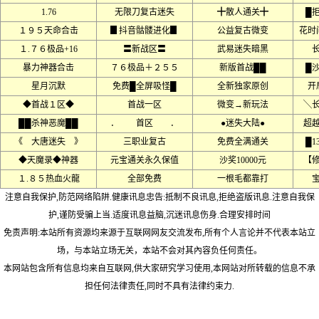
1.76
无限刀复古迷失
╋散人通关╋
█
１９５天命合击
▊抖音骷髅进化▊
公益复古微变
花时
１.７６极品+16
〓新战区〓
武易迷失暗黑
暴力神器合击
７６极品＋２５５
新版首战██
█沙
星月沉默
免费█全屏吸怪█
全新独家原创
开
◆首战１区◆
首战一区
微变→新玩法
╲
██杀神恶魔██
． 首区 ．
●迷失大陆●
超
《 大唐迷失 》
三职业复古
免费全满通关
█1
◆天魔录◆神器
元宝通关永久保值
沙奖10000元
【
１.８５热血火龍
全部免费
一根毛都靠打
注意自我保护,防范网络陷阱.健康讯息忠告:抵制不良讯息,拒绝盗版讯息.注意自我保
护,谨防受骗上当.适度讯息益脑,沉迷讯息伤身.合理安排时间
免责声明:本站所有资源均来源于互联网网友交流发布,所有个人言论并不代表本站立
场，与本站立场无关，本站不会对其內容负任何责任。
本网站包含所有信息均来自互联网,供大家研究学习使用,本网站对所转载的信息不承
担任何法律责任,同时不具有法律约束力.