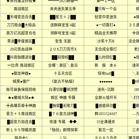
★赤月屠龙终极★
━━━2025新版━
第━１━区
首战首区
未央迷失第五季
█只有一个会
█天魂变态合击█
██星王＋２██
轻变中变迷失
●
刀刀吸血█大极品
送群麻宝宝-0起
●一切靠打●
３５
真万亿兆超变合击
领群攻宝宝-0起
精品全天推荐
╋
青龙█季度首区█
宝宝·无敌
沙奖十万R
法全
20元铁血战神
２０X刀刀货币X
无合成全靠打
老
█抖音骷髅进化█
██双授权██
█儿时回忆█
●
━比奇·首战首区
全爆╲首区╲复古
新 版 本６
迷
●御龙神器●
十五天合区
倍攻buff█
╲
暗黑●僵尸
《复古不枯燥》
●●●●●●
█0
账号装备保底回收
白漂切割█领顶赞
迷失+沉默
18
★●魔域大陆●★
首区·神器·专属
全屏火墙开天
╲打
╋高爆吾辈╋神器
█独家█无限刀█
█道盾倍功█
█
星王＋３首战首区
█７６复古战神█
群1051524167
––
█超变万劫连击█
攻速·专属 ◆◆
35全满通关
新１９５惊龍凤凰
「独创」剧情探索
复古一区
三
极品╋5
1.76
８０８５合击
魔次