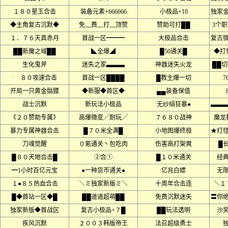
１８０星王合击
装备元素+666666
小极品+10
独家
◆主角复古沉默◆
免﹏费﹏打﹏顶赞
赞助可打██
3个
１．７６天真赤月
首战一区━━━
大极品合击
复古
██新魔之域██
◣全爆◢
█50通关█
◆打
生化鬼斧
迷失之家▃▃▃
神器迷失火龙
██
· ８０攻速合击
首战一区████
█教主爆一切
7
开局一只黄金骷髅
◆新服◆首区◆
▄▄装备保值
战士沉默
新玩法小极品
无纱绢狂暴●
▃▃
《２０赞助专属》
高爆微变╱耐玩╱
７６８０战神
魔龙
暴力专属神器合击
█７０米全满█
小地图爆终极
★打
刀魂觉醒
０氪通关丶包吃肉
伤害高打架爽
█
█８０天地合击█
②合①
█１０米通关
经
━1小时百亿元宝
●一种货币通关●
亿兆白嫖
无
１●８５热血合击
＼ミ独家新版ミ＼
十周年合击连
＼１
█◆首站一区◆█
██道道超萌██
免费沉默迷失
〓你
独家新版◆首战区
复古小极品+７█
██玩法透明
沙
疾风沉默
２００３韩版帝王
法召超级勇士