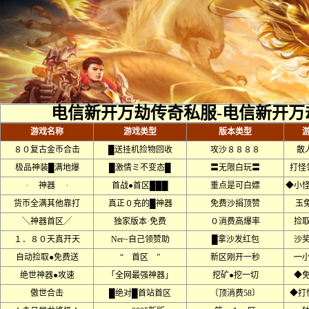
电信新开万劫传奇私服-电信新开万
游戏名称
游戏类型
版本类型
８０复古金币合击
█送挂机捡物回收
攻沙８８８８
散
极品神装█满地爆
█激情ミ不变态█
〓无限白玩〓
打怪
· 神器 ·
首战●首区███
重点是可白嫖
◆小
货币全满其他靠打
真正０充的█神器
免费沙捐顶赞
玉
╲神器首区╱
独家版本·免费
０消费高爆率
捡
１．８０天真开天
Ner~自己领赞助
█拿沙发红包
沙
自动捡取●免费送
“ 首区 ”
新区刚开一秒
┉
绝世神器●攻速
「全网最强神器」
挖矿●挖一切
◆
傲世合击
█绝对█首站首区
〔顶消费58〕
◆打