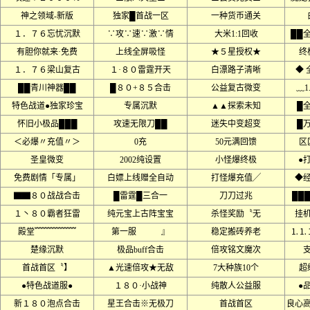
神之领域-新版
独家█首战一区
一种货币通关
１．７６忘忧沉默
∵攻∵速∵激∵情
大米1:1回收
██
有胆你就来·免费
上线全屏吸怪
★５星授权★
终
１．７６梁山复古
１·８０雷霆开天
白漂路子清晰
◆ 
██青川神器██
█８０+８５合击
公益复古微变
﹏1
特色战道●独家珍宝
专属沉默
▲▲探索未知
█
怀旧小极品███
攻速无限刀██
迷失中变超变
█
＜必爆〃充值〃＞
0充
50元满回馈
区
圣皇微变
2002纯设置
小怪爆终极
●
免费剧情「专属」
白嫖上线赠全自动
打怪爆充值╱
◆
▇▇８０战战合击
█雷霆█三合一
刀刀过兆
██
１丶８０霸者狂雷
纯元宝上古阵宝宝
杀怪奖励〝无
挂
殿堂﹌﹌﹌﹌﹌
第一服 』
稳定搬砖养老
⒈⒈
楚缘沉默
极品buff合击
倍攻铭文魔次
首战首区〝】
▲光速倍攻★无敌
7大种族10个
超
●特色战道服●
１８０·小战神
纯散人公益服
●
新１８０泡点合击
星王合击※无极刀
首战首区
良心