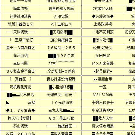
逐梦┉┉专属
所有怪都可成宝宝
·★未央迷失
█
简单流畅
暗黑神器大极品
7种族10大陆
██
经典镇魂迷失
刀魂觉醒
◆必爆终极◆
第
新版╊首战１区
＜十二职业＞
上线送透视
━━天渊沉默━━
█无限爆率██
一毛不花到頂
幻影
《 至尊古惑仔
加①首战首区
█散人吃饱█
０
星王＋３首战首区
７６极品＋２５５
经典·好微变
经典
血河仙剑
███１９５合击
全网独家
1
三伏沉默
地宫﹌﹌﹌﹌﹌
区区万米首爆
复
８０复古金币合击
全屏切割●０茺爽
●起号便宜●
极
《 真首区 》
良心好服没有套路
●●渡魔金甲
随机孵化宠物
█小怪爆终极█
一区
复古
██▅▃武林神话
高爆微变╱耐玩╱
895115270群
玉
◣ 沉默
〔 ０元购满赞
╋散人通关╋
专属
◆１．７６复古◆
三九大陆▆▅▃
中变迷失神器
公
掠天记【专属】
８０╲星王+3套
██散人天堂
█
泰山沉默
━━━首战首区━
魔次倍攻暗黑
●
攻速＋２０００％
〓散人天堂〓
〓会员免费〓
魔龙