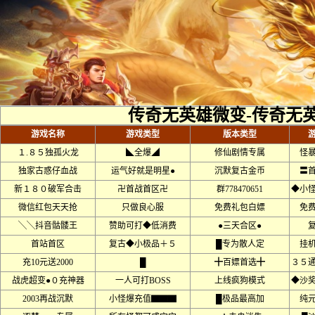
传奇无英雄微变-传奇无
游戏名称
游戏类型
版本类型
１.８５独孤火龙
◣全爆◢
修仙剧情专属
怪
独家古惑仔血战
运气好就是明星●
沉默复古金币
〓
新１８０破军合击
卍首战首区卍
群778470651
◆小
微信红包天天抢
只做良心服
免费礼包白嫖
免
╲╲抖音骷髅王
赞助可打◆低消费
●三天合区●
首站首区
复古◆小极品＋５
█专为散人定
挂
充10元送2000
█
╋百嫖首选╋
３５
战虎超变●０充神器
一人可打BOSS
上线疯狗模式
◆沙
2003再战沉默
小怪爆充值▇▇▇
█极品最高加
纯