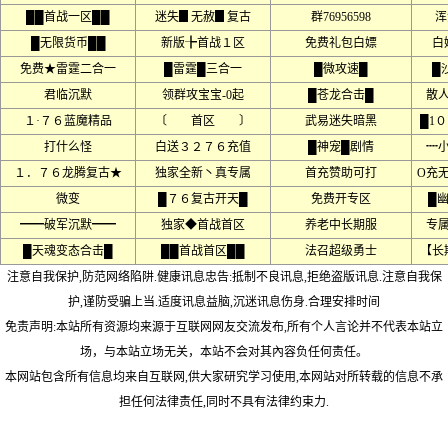
██首战一区██
迷失▊无赦▊复古
群76956598
浑
█无限货币██
新版╊首战１区
免费礼包白嫖
白
免费★雷霆二合一
█雷霆█三合一
█微攻速█
█
君临沉默
领群攻宝宝-0起
█苍龙合击█
散
１·７６蓝魔精品
〔 首区 〕
武易迷失暗黑
█1
打什么怪
白送３２７６充值
█神宠█剧情
┉
１．７６龙腾复古★
独家全新丶真专属
首充赞助可打
O充
微变
█７６复古开天█
免费开专区
█
━━破军沉默━━
独家◆首战首区
养老中长期服
专
█天魂变态合击█
██首战首区██
法召超级勇士
【长
注意自我保护,防范网络陷阱.健康讯息忠告:抵制不良讯息,拒绝盗版讯息.注意自我保
护,谨防受骗上当.适度讯息益脑,沉迷讯息伤身.合理安排时间
免责声明:本站所有资源均来源于互联网网友交流发布,所有个人言论并不代表本站立
场，与本站立场无关，本站不会对其內容负任何责任。
本网站包含所有信息均来自互联网,供大家研究学习使用,本网站对所转载的信息不承
担任何法律责任,同时不具有法律约束力.