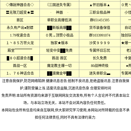
◇傳說神器合击◇
〔三国迷失专属〕
▲怀旧版本▲
０茺
〓无限刀超变★〓
· 神器 ·
三职业极品神
小
首区
单职业高爆低消
群651451595
永久有产出●耐嫖
██新版高爆██
货币装备保值
自
1.79攻速合击
０茺→顶赞小极品
群1033991074
独创
１丶８５万世火龙
独家★版本
沙奖９９９９
★爆
殿堂﹌﹌﹌﹌﹌
轻变中变██免费
专属怀旧忘忧
老
█８０超速合击█
首战·首区
长久免费
╋
首战一区
魔龙教主爆一切
80战神终极
●
１、７６神话合击
██渡魔金甲██
迷失单职业▃
专属
注意自我保护,防范网络陷阱.健康讯息忠告:抵制不良讯息,拒绝盗版讯息.注意自我保
护,谨防受骗上当.适度讯息益脑,沉迷讯息伤身.合理安排时间
免责声明:本站所有资源均来源于互联网网友交流发布,所有个人言论并不代表本站立
场，与本站立场无关，本站不会对其內容负任何责任。
本网站包含所有信息均来自互联网,供大家研究学习使用,本网站对所转载的信息不承
担任何法律责任,同时不具有法律约束力.