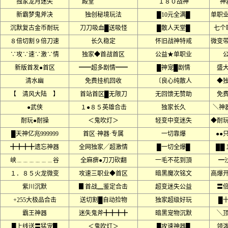
独家龙月迷失
殿堂﹌﹌﹌﹌﹌
１８０战神
神
新霸梦鬼斧决
独创秘境玩法
█10元全满█
单职
沉默复古金币耐玩
刀刀吸血█送吸怪
█散人天堂█
七个
８倍切割９倍刀速
长久稳定
怀旧战神特戒
微变
∵攻∵速∵激∵情
独家◆首战首区
公益★单职业
新版首发●首区
━━超多剧情━━
█神宠█剧情
盛
清水幽
免费挂机回收
〔良心纯散人
◆
【 清风大陆 】
首站首区█无限刀
无回馈无赞助
免
●武侠
１●８５英雄合击
独家长久
＼神
耐玩●耐操
＜鬼吹灯＞
轻变中变迷失
◆耐
█天神亿兆999999
首区·神器·专属
一切靠爆
●●
╋╋╋╋遗忘神器
全网独家╱超激情
█一切全爆█
██
峡﹍﹍﹍﹍﹍﹍谷
全麻痹●刀刀砍翻
一毛不花到頂
━沙
１．８５火龙微变
攻速三职业◆首区
暗黑魔次铭文
高爆
紫川沉默
▊首战▁鉴定合击
超变迷失公益
〓
+255大极品合击
送切割█自动捡物
独家超级好玩
█
霸王神器
迷失鬼斧╋╋╋╋
暗黑宠物沉默
╲
█上线送〓猛宠█
＜鬼吹灯＞
█攻速神器█
领