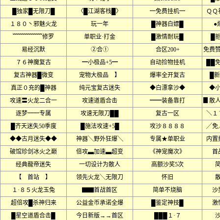
█独家█无限刀█
〈█江湖客栈█〉
┉免费挂机┉
ＱＱ
１８０丶邪魅火龙
玩一年
█神器白嫖█
●
﹌﹌﹌﹌﹌修罗
单职业·打金
█激情耐玩█
█
易经沉默
②合①
合区200+
免费
７６神魔复古
━小极品+5━
自动捡物挂机
██
复古神器█微变
宠物大极品 】
爆率全开复古
█新
真正０充的█神器
纯元宝复古迷失
◆白漂拿沙◆
◆
攻速〓火龙二合一
攻速道盾合击
━━装备靠打
▊散
逐梦┉┉专属
攻速无限刀██
复古一区
＼１
█齐天迷失50季度
█施法攻速+5█
攻沙８８８８
╱免
◆◆古月迷失◆◆
神器╲野外狂爆╲
专属★单职业
内置
破馆珍剑冰火之巅
倍攻▃加速▃超变
《神宠魔次》
首
经典龍帝迷失
一切设计为散人
高额沙奖5次
【 首站 】
领先火龙╲无限刀
怀旧
１·８５火龙玉兔
▇▇首战首区
简单不烧脑
沙
超倍攻█杀神归来
公益金币承诺全爆
█鉴定神技█
激
█星空道盾合击█
今日新版→→首区
███１·７
沙